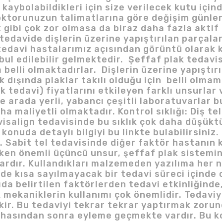
 kaybolabildikleri için size verilecek kutu içi
orunuzun talimatlarına göre değişim günlerin
ibi çok zor olmasa da biraz daha fazla aktif ç
k tedavide dişlerin üzerine yapıştırılan parçal
tedavi hastalarımız açısından görüntü olarak 
ul edilebilir gelmektedir. Şeffaf plak tedavis
 belli olmaktadırlar. Dişlerin üzerine yapıştı
 dışında plaklar takılı olduğu için belli olmam
tik tedavi) fiyatlarını etkileyen farklı unsurla
de arada yerli, yabancı çeşitli laboratuvarlar
aha maliyetli olmaktadır. Kontrol sıklığı: Diş t
visalign tedavisinde bu sıklık çok daha düşükt
 konuda detaylı bilgiyi bu linkte bulabilirsiniz
r. Sabit tel tedavisinde diğer faktör hastanın 
n önemli üçüncü unsur, şeffaf plak sisteminin 
 vardır. Kullandıkları malzemeden yazılıma her 
inde kısa sayılmayacak bir tedavi süreci içinde
ıda belirtilen faktörlerden tedavi etkinliğinde
k mekaniklerin kullanımı çok önemlidir. Tedav
ekir. Bu tedaviyi tekrar tekrar yaptırmak zoru
safhasından sonra eyleme geçmekte vardır. Bu k