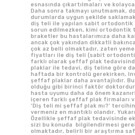
esnasında çıkartılmaları ve kolayca
Daha sonra takmayı unutmamak, dokt
durumlarda uygun şekilde saklamak g
diş teli ile yapılan sabit ortodonti
sorun edilmezken, kimi ortodontik 
braketler bu hastalarımıza daha kab
ancak çok yakından dikkatli bakınca
çok az belli olmaktadır, zaten yemek
fiyatları ile diş teli (sabit ortodon
farklı olarak şeffaf plak tedavisin
plaklar ile tedavi, diş teline göre d
haftada bir kontrolü gerekirken, In
şeffaf plaklar daha avantajlıdır. Bu
olduğu gibi birinci faktör doktordu
hasta uyumu daha da önem kazanırke
içeren farklı şeffaf plak firmaları
‘Diş teli mi şeffaf plak mı?’ tercih
vermeniz en mantıklı olandır. Yukar
Özellikle şeffaf plak tedavisinde e
sizi bu konuda bilgilendirmesi ger
olmaktadır, belirli bir araştırma 