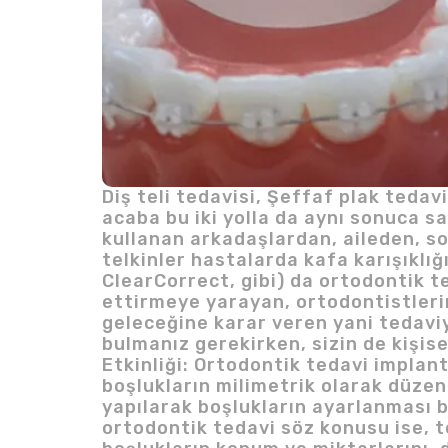
Diş teli tedavisi, Şeffaf plak tedav
acaba bu iki yolla da aynı sonuca sa
kullanan arkadaşlardan, aileden, s
telkinler hastalarda kafa karışıklığ
ClearCorrect, gibi) da ortodontik te
ettirmeye yarayan, ortodontistleri
geleceğine karar veren yani tedaviy
bulmanız gerekirken, sizin de kişis
Etkinliği: Ortodontik tedavi implan
boşlukların milimetrik olarak düzen
yapılarak boşlukların ayarlanması 
ortodontik tedavi söz konusu ise, t