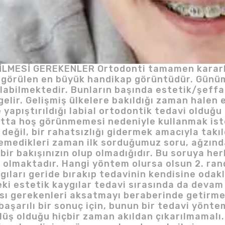
MESİ GEREKENLER Ortodonti tamamen kararlılı
ta görülen en büyük handikap görüntüdür. Gün
ulabilmektedir. Bunların başında estetik/şeffa
gelir. Gelişmiş ülkelere bakıldığı zaman halen 
ne yapıştırıldığı labial ortodontik tedavi oldu
atta hoş görünmemesi nedeniyle kullanmak ist
 değil, bir rahatsızlığı gidermek amacıyla tak
emedikleri zaman ilk sorduğumuz soru, ağzında
ir bakışınızın olup olmadığıdır. Bu soruya her
yor’ olmaktadır. Hangi yöntem olursa olsun 2. 
ıları geride bırakıp tedavinin kendisine odak
i estetik kaygılar tedavi sırasında da devam
ası gerekenleri aksatmayı beraberinde getirm
i başarılı bir sonuç için, bunun bir tedavi yön
 gülüş olduğu hiçbir zaman akıldan çıkarılmamal