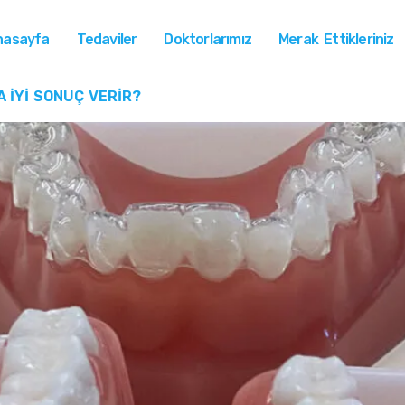
nasayfa
Tedaviler
Doktorlarımız
Merak Ettikleriniz
A İYI SONUÇ VERIR?