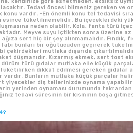
ine, kendinize göre esnetmeden, eksiksiz uyman
lacaktır. Tedavi öncesi bilmeniz gereken ve o
onu vardır. -En önemli konu tel tedavisi sıras
üresince tüketilmemelidir. Bu içeceklerdeki yüks
oluşmasına neden olabilir. Kola, fanta türü iç
ktadır. Meyve suyu içtikten sonra üzerine az b
ağıza sert hiç bir şey alınmamalıdır. Fındık, fı
 Tabi bunları bir öğütücüden geçirerek tüketm
ibi çekirdekleri mutlaka dışarıda çıkartılmalıd
ket düşmanıdır. Kızarmış ekmek, sert tost ekm
 dürüm türü gıdalar mutlaka elle küçük parçalar
-Tüketilirken dikkat edilmesi gereken gıdalar 
er vardır. Bunların mutlaka küçük parçalar hali
rt yiyecekler diş tellerinizde oynama yapabili
lerin yerinden oynaması durumunda tekrardan d
ğınız tedavi süresinin bir kısmının boşa gitme
24?