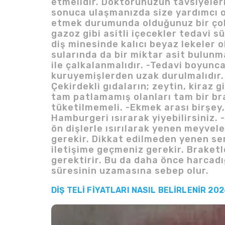
etmelidir. Doktorunuzun tavsiyeler
sonuca ulaşmanızda size yardımcı o
etmek durumunda olduğunuz bir çok k
gazoz gibi asitli içecekler tedavi s
diş minesinde kalıcı beyaz lekeler 
sularında da bir miktar asit bulunma
ile çalkalanmalıdır. -Tedavi boyunca 
kuruyemişlerden uzak durulmalıdır.
Çekirdekli gıdaların; zeytin, kiraz g
tam patlamamış olanları tam bir bra
tüketilmemeli. -Ekmek arası birşey,
Hamburgeri ısırarak yiyebilirsiniz. 
ön dişlerle ısırılarak yenen meyvel
gerekir. Dikkat edilmeden yenen se
iletişime geçmeniz gerekir. Braket
gerektirir. Bu da daha önce harcadı
süresinin uzamasına sebep olur.
DİŞ TELİ FİYATLARI NASIL BELİRLENİR 20