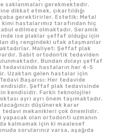
nde saklanmaları gerekmektedir.
e dikkat etmek, çıkartıldığı
aba gerektirirler. Estetik: Metal
ar kimi hastalarımız tarafından hiç
kabul edilmez olmaktadır. Seramik
inde ise plaklar şeffaf olduğu için
rılan diş rengindeki ufak ataşmanlar
aktadırlar. Maliyet: Şeffaf plak
r vardır. Sabit ortodontik tedaviden
 bulunmaktadır. Bundan dolayı şeffaf
eli tedavisinde hastaların her 4-5
ür. Uzaktan gelen hastalar için
. Tedavi Başarısı: Her tedavide
kendisidir. Şeffaf plak tedavisinde
kendisidir. Farklı teknolojiler
noktası ayrı ayrı önem taşımaktadır.
 olacağınızı düşünerek karar
, tedavi mekanikleri çok önemlidir.
iyi yapacak olan ortodonti uzmanın
nda kalmamak için ki maalesef
onuda sorularınız varsa, aşağıda