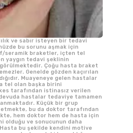
k ve sabır isteyen bir tedavi
ümüzde bu sorunu aşmak için
f/seramik braketler, içten tel
en yaygın tedavi şeklinin
ğu görülmektedir. Çoğu hasta braket
emezler. Genelde gözden kaçırılan
ıldığıdır. Muayeneye gelen hastalar
 tel olan başka birini
kes tarafından istinasız verilen
randevuda hastalar tedaviye tamamen
lanmaktadır. Küçük bir grup
 etmekte, bu da doktor tarafından
ekte, hem doktor hem de hasta için
temi olduğu ve sonucunun daha
ı.Hasta bu şekilde kendini motive