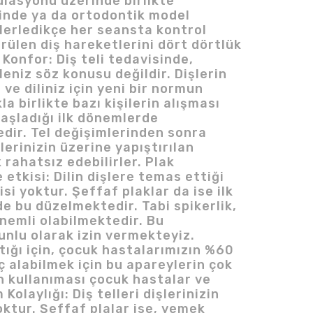
mülasyonu üzerinde birlikte
erinde ya da ortodontik model
lerledikçe her seansta kontrol
örülen diş hareketlerini dört dörtlük
Konfor: Diş teli tedavisinde,
leniz söz konusu değildir. Dişlerin
 ve diliniz için yeni bir normun
 birlikte bazı kişilerin alışması
başladığı ilk dönemlerde
edir. Tel değişimlerinden sonra
lerinizin üzerine yapıştırılan
rahatsız edebilirler. Plak
etkisi: Dilin dişlere temas ettiği
si yoktur. Şeffaf plaklar da ise ilk
e bu düzelmektedir. Tabi spikerlik,
nemli olabilmektedir. Bu
unlu olarak izin vermekteyiz.
ığı için, çocuk hastalarımızın %60
 alabilmek için bu apareylerin çok
n kullanıması çocuk hastalar ve
olaylığı: Diş telleri dişlerinizin
oktur. Şeffaf plalar ise, yemek