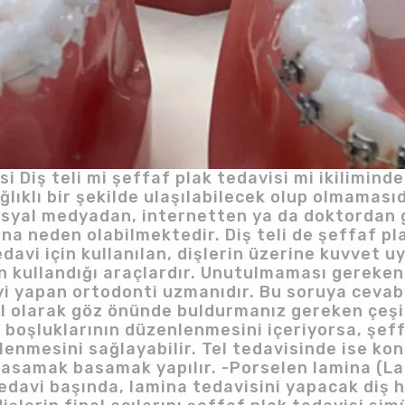
isi Diş teli mi şeffaf plak tedavisi mi ikilimin
ğlıklı bir şekilde ulaşılabilecek olup olmamasıd
osyal medyadan, internetten ya da doktordan 
ına neden olabilmektedir. Diş teli de şeffaf pla
davi için kullanılan, dişlerin üzerine kuvvet 
n kullandığı araçlardır. Unutulmaması gereken
i yapan ortodonti uzmanıdır. Bu soruya cevabı 
el olarak göz önünde buldurmanız gereken çeşit
t boşluklarının düzenlenmesini içeriyorsa, şeff
lenmesini sağlayabilir. Tel tedavisinde ise ko
basamak basamak yapılır. -Porselen lamina (La
edavi başında, lamina tedavisini yapacak diş 