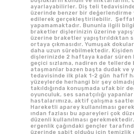
boşlukların konum ve miktarlarını, d
ayarlayabilirler. Diş teli tedavisin
üzerinde benzer bir değerlendirme 
edilerek gerçekleştirilebilir. Şeffa
yapamamaktadır. Bununla ilgili bilgi
braketler dişlerinizin üzerine yapış
üzerine braketler yapıştırıldıktan s
ortaya çıkmasıdır. Yumuşak dokular 
daha uzun sürebilmektedir. Kişiden 
dişlerinizde 2 haftaya kadar süren 
geçici sızlama, nadiren de tellerde 
ataşmanlar bazen başta dudak ve yan
tedavisinde ilk plak 1-2 gün hafif 
yüzeylerde herhangi bir şey olmadığı
takıldığında konuşmada ufak bir değ
oyunculuk, ses sanatçılığı yapanla
hastalarımıza, aktif çalışma saatle
Hareketli aparey kullanılması gere
ından fazlası bu apareyleri çok dü
düzenli kullanılması gerekmektedir.
ergenlik çağındaki gençler tarafında
üzerinde sabit olduğu için temizlik