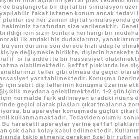
işlerin final açılarını şeffaf plak tedavisi si
de de başlangıçta bir dijital bir simülasyon üz
yapılabilir fakat istenen konum ancak tedavi i
f plaklar ise her zaman dijital simülasyonda g
 hekiminiz tarafından size verilecektir. Genel 
tırıldığı için sizin bunlara herhangi bir müdaha
onraki ilk andaki his dudaklarınız, yanaklarınız
bu yeni duruma son derece hızlı adapte olmakla
kişiye değişmekle birlikte, dişlerin harekete 
hafif-orta şiddette bir hassasiyet olabilmekt
batma olabilmektedir. Şeffaf plaklarda ise diş
aklarınızı teller gibi olmasa da geçici olarak 
hassasiyet yaratabilmektedir. Konuşma üzerine 
 için sabit diş tellerinin konuşma üzerine etki
işiklik meydana gelebilmektedir. 1-2 gün içind
r için normalde fark edilmeyen aradaki nüans ö
rinde geçici olarak plakları çıkartmalarına zor
kiyorsa, bu apareyler konuşmada güçlük çıkartt
zenli kullanmamaktadır. Tedaviden olumlu sonuç
 Bu hareketli apareyler yerine şeffaf plakları
n çok daha kolay kabul edilmektedir. Kullanım K
 dışında takip etmeniz gereken özel bir rutin y