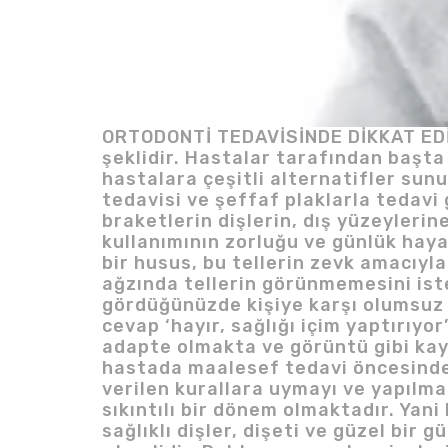
ORTODONTİ TEDAVİSİNDE DİKKAT EDİL
şeklidir. Hastalar tarafından baş
hastalara çeşitli alternatifler sun
tedavisi ve şeffaf plaklarla tedavi 
braketlerin dişlerin, dış yüzeyleri
kullanımının zorluğu ve günlük hay
bir husus, bu tellerin zevk amacıyla
ağzında tellerin görünmemesini ist
gördüğünüzde kişiye karşı olumsuz b
cevap ‘hayır, sağlığı içim yaptırı
adapte olmakta ve görüntü gibi kayg
hastada maalesef tedavi öncesindek
verilen kurallara uymayı ve yapılm
sıkıntılı bir dönem olmaktadır. Yan
sağlıklı dişler, dişeti ve güzel bir