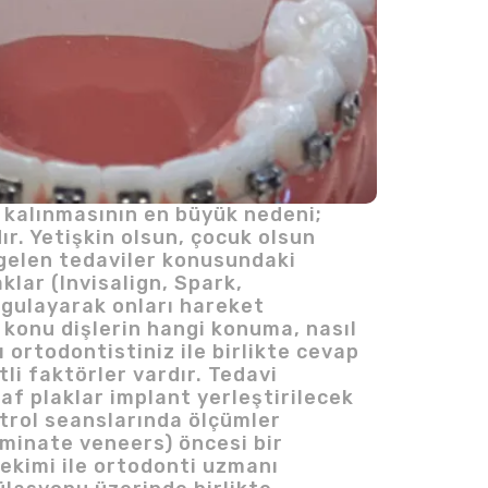
de kalınmasının en büyük nedeni;
ır. Yetişkin olsun, çocuk olsun
gelen tedaviler konusundaki
klar (Invisalign, Spark,
uygulayarak onları hareket
 konu dişlerin hangi konuma, nasıl
ortodontistiniz ile birlikte cevap
li faktörler vardır. Tedavi
af plaklar implant yerleştirilecek
ntrol seanslarında ölçümler
minate veneers) öncesi bir
hekimi ile ortodonti uzmanı