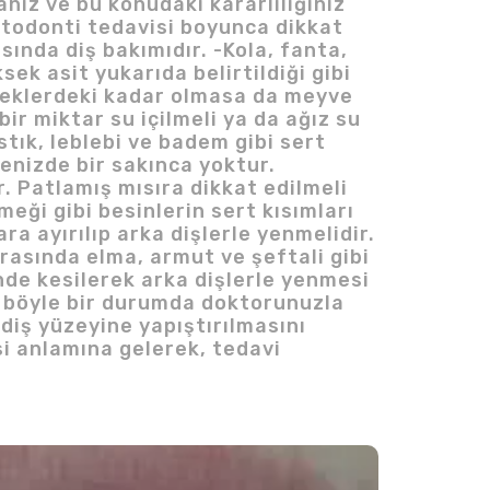
ız ve bu konudaki kararlılığınız
rtodonti tedavisi boyunca dikkat
ında diş bakımıdır. -Kola, fanta,
ek asit yukarıda belirtildiği gibi
eceklerdeki kadar olmasa da meyve
ir miktar su içilmeli ya da ağız su
stık, leblebi ve badem gibi sert
enizde bir sakınca yoktur.
ır. Patlamış mısıra dikkat edilmeli
eği gibi besinlerin sert kısımları
a ayırılıp arka dişlerle yenmelidir.
arasında elma, armut ve şeftali gibi
nde kesilerek arka dişlerle yenmesi
r böyle bir durumda doktorunuzla
iş yüzeyine yapıştırılmasını
si anlamına gelerek, tedavi